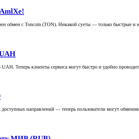
 AmlXe!
пен обмен с Toncoin (TON). Никакой суеты — только быстрые и
 UAH
AH. Теперь клиенты сервиса могут быстро и удобно проводить
D
доступных направлений — теперь пользователи могут обменива
арту МИР (RUB)