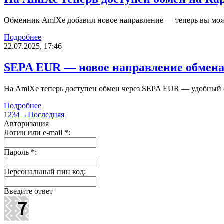
Обменник AmlXe добавил новое направление — теперь вы може
Подробнее
22.07.2025, 17:46
SEPA EUR — новое направление обмен
На AmlXe теперь доступен обмен через SEPA EUR — удобный 
Подробнее
1
2
3
4
→
Последняя
Авторизация
Логин или e-mail
*
:
Пароль
*
:
Персональный пин код:
Введите ответ