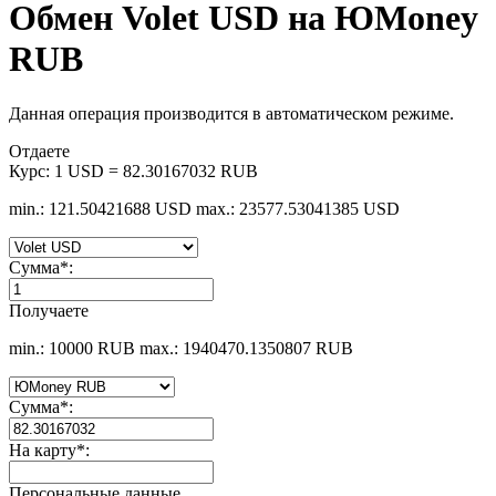
Обмен Volet USD на ЮMoney
RUB
Данная операция производится в автоматическом режиме.
Отдаете
Курс:
1 USD = 82.30167032 RUB
min.: 121.50421688 USD
max.: 23577.53041385 USD
Сумма
*
:
Получаете
min.: 10000 RUB
max.: 1940470.1350807 RUB
Сумма
*
:
На карту
*
:
Персональные данные