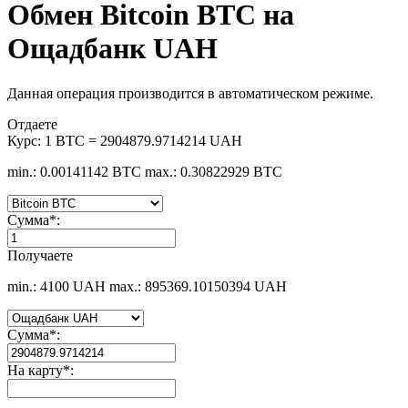
Обмен Bitcoin BTC на
Ощадбанк UAH
Данная операция производится в автоматическом режиме.
Отдаете
Курс:
1 BTC = 2904879.9714214 UAH
min.: 0.00141142 BTC
max.: 0.30822929 BTC
Сумма
*
:
Получаете
min.: 4100 UAH
max.: 895369.10150394 UAH
Сумма
*
:
На карту
*
: