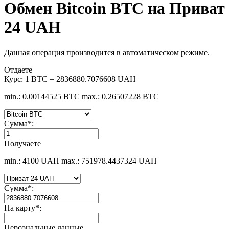
Обмен Bitcoin BTC на Приват
24 UAH
Данная операция производится в автоматическом режиме.
Отдаете
Курс:
1 BTC = 2836880.7076608 UAH
min.: 0.00144525 BTC
max.: 0.26507228 BTC
Сумма
*
:
Получаете
min.: 4100 UAH
max.: 751978.4437324 UAH
Сумма
*
:
На карту
*
:
Персональные данные