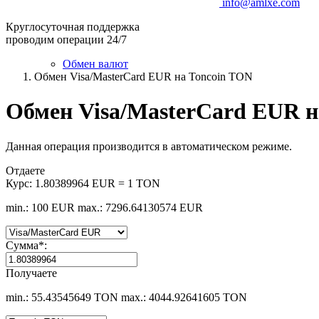
info@amlxe.com
Круглосуточная поддержка
проводим операции 24/7
Обмен валют
Обмен Visa/MasterCard EUR на Toncoin TON
Обмен Visa/MasterCard EUR н
Данная операция производится в автоматическом режиме.
Отдаете
Курс:
1.80389964 EUR = 1 TON
min.: 100 EUR
max.: 7296.64130574 EUR
Сумма
*
:
Получаете
min.: 55.43545649 TON
max.: 4044.92641605 TON