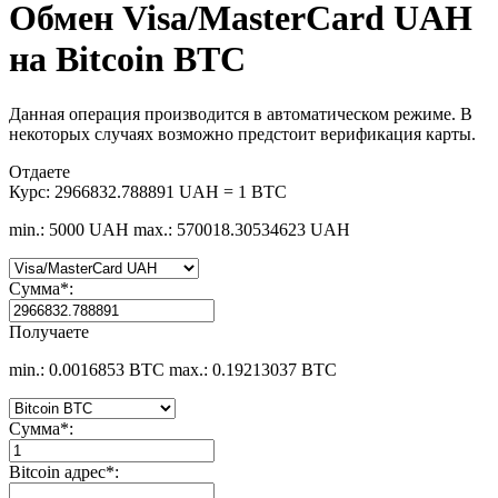
Обмен Visa/MasterCard UAH
на Bitcoin BTC
Данная операция производится в автоматическом режиме. В
некоторых случаях возможно предстоит верификация карты.
Отдаете
Курс:
2966832.788891 UAH = 1 BTC
min.: 5000 UAH
max.: 570018.30534623 UAH
Сумма
*
:
Получаете
min.: 0.0016853 BTC
max.: 0.19213037 BTC
Сумма
*
:
Bitcoin адрес
*
: