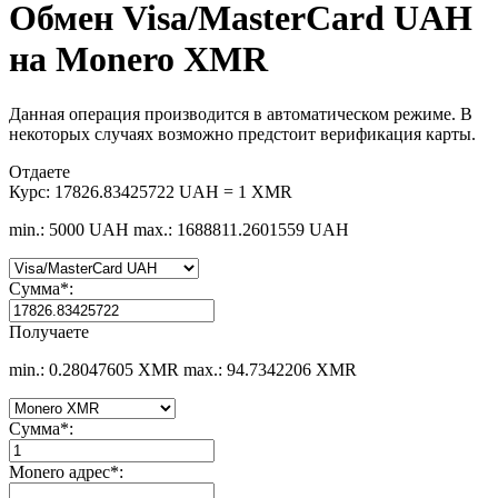
Обмен Visa/MasterCard UAH
на Monero XMR
Данная операция производится в автоматическом режиме. В
некоторых случаях возможно предстоит верификация карты.
Отдаете
Курс:
17826.83425722 UAH = 1 XMR
min.: 5000 UAH
max.: 1688811.2601559 UAH
Сумма
*
:
Получаете
min.: 0.28047605 XMR
max.: 94.7342206 XMR
Сумма
*
:
Monero адрес
*
: