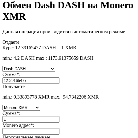
Обмен Dash DASH на Monero
XMR
Данная операция производится в автоматическом режиме.
Отдаете
Курс:
12.39165477 DASH = 1 XMR
min.: 4.2 DASH
max.: 1173.91375659 DASH
Сумма
*
:
Получаете
min.: 0.33893778 XMR
max.: 94.7342206 XMR
Сумма
*
:
Monero адрес
*
:
Персональные данные