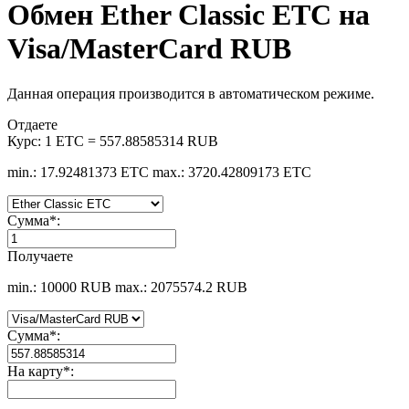
Обмен Ether Classic ETC на
Visa/MasterCard RUB
Данная операция производится в автоматическом режиме.
Отдаете
Курс:
1 ETC = 557.88585314 RUB
min.: 17.92481373 ETC
max.: 3720.42809173 ETC
Сумма
*
:
Получаете
min.: 10000 RUB
max.: 2075574.2 RUB
Сумма
*
:
На карту
*
: