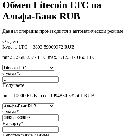
Обмен Litecoin LTC на
Альфа-Банк RUB
Данная операция производится в автоматическом режиме.
Отдаете
Курс:
1 LTC = 3893.59009972 RUB
min.: 2.56832377 LTC
max.: 512.3370166 LTC
Сумма
*
:
Получаете
min.: 10000 RUB
max.: 1994830.335561 RUB
Сумма
*
:
На карту
*
:
Персональные данные