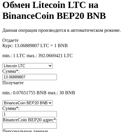
Обмен Litecoin LTC на
BinanceCoin BEP20 BNB
Данная операция производится в автоматическом режиме.
Отдаете
Курс:
13.06889807 LTC = 1 BNB
min.: 1 LTC
max.: 392.0669421 LTC
Сумма
*
:
Получаете
min.: 0.07651755 BNB
max.: 30 BNB
Сумма
*
:
BinanceCoin BEP20 адрес
*
:
Персональные данные