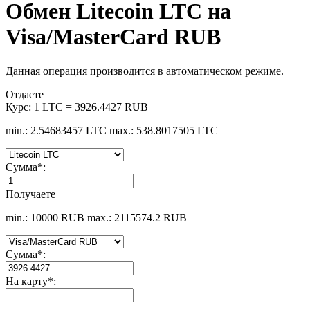
Обмен Litecoin LTC на
Visa/MasterCard RUB
Данная операция производится в автоматическом режиме.
Отдаете
Курс:
1 LTC = 3926.4427 RUB
min.: 2.54683457 LTC
max.: 538.8017505 LTC
Сумма
*
:
Получаете
min.: 10000 RUB
max.: 2115574.2 RUB
Сумма
*
:
На карту
*
: