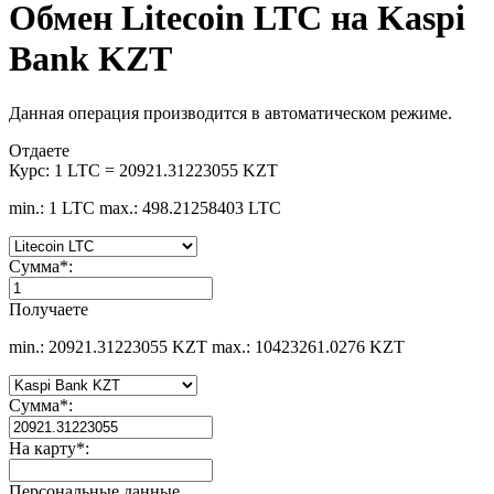
Обмен Litecoin LTC на Kaspi
Bank KZT
Данная операция производится в автоматическом режиме.
Отдаете
Курс:
1 LTC = 20921.31223055 KZT
min.: 1 LTC
max.: 498.21258403 LTC
Сумма
*
:
Получаете
min.: 20921.31223055 KZT
max.: 10423261.0276 KZT
Сумма
*
:
На карту
*
:
Персональные данные