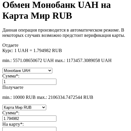
Обмен Монобанк UAH на
Карта Мир RUB
Данная операция производится в автоматическом режиме. В
некоторых случаях возможно предстоит верификация карты.
Отдаете
Курс:
1 UAH = 1.794982 RUB
min.: 5571.08650672 UAH
max.: 1173457.3089058 UAH
Сумма
*
:
Получаете
min.: 10000 RUB
max.: 2106334.7472544 RUB
Сумма
*
:
На карту
*
: