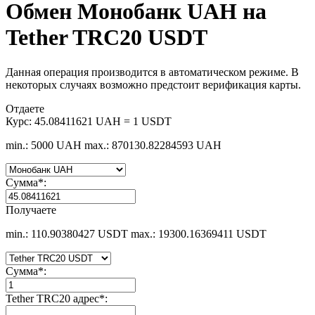
Обмен Монобанк UAH на
Tether TRC20 USDT
Данная операция производится в автоматическом режиме. В
некоторых случаях возможно предстоит верификация карты.
Отдаете
Курс:
45.08411621 UAH = 1 USDT
min.: 5000 UAH
max.: 870130.82284593 UAH
Сумма
*
:
Получаете
min.: 110.90380427 USDT
max.: 19300.16369411 USDT
Сумма
*
:
Tether TRC20 адрес
*
: