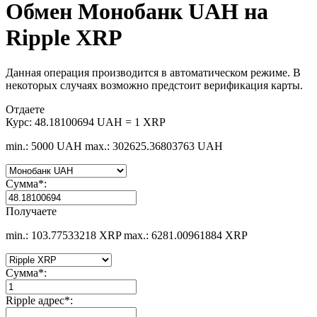
Обмен Монобанк UAH на
Ripple XRP
Данная операция производится в автоматическом режиме. В
некоторых случаях возможно предстоит верификация карты.
Отдаете
Курс:
48.18100694 UAH = 1 XRP
min.: 5000 UAH
max.: 302625.36803763 UAH
Сумма
*
:
Получаете
min.: 103.77533218 XRP
max.: 6281.00961884 XRP
Сумма
*
:
Ripple адрес
*
: