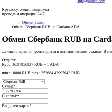
info@amlxe.com
Круглосуточная поддержка
проводим операции 24/7
Обмен валют
Обмен Сбербанк RUB на Cardano ADA
Обмен Сбербанк RUB на Car
Данная операция производится в автоматическом режиме. В не
Отдаете
Курс:
16.97956937 RUB = 1 ADA
min.: 10000 RUB
max.: 353684.42997642 RUB
Сумма
*
:
С карты
*
:
Владелец карты
*
: