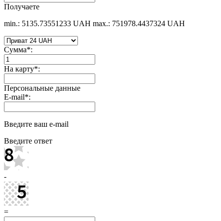
Получаете
min.: 5135.73551233 UAH
max.: 751978.4437324 UAH
Сумма
*
:
На карту
*
:
Персональные данные
E-mail
*
:
Введите ваш e-mail
Введите ответ
-
=