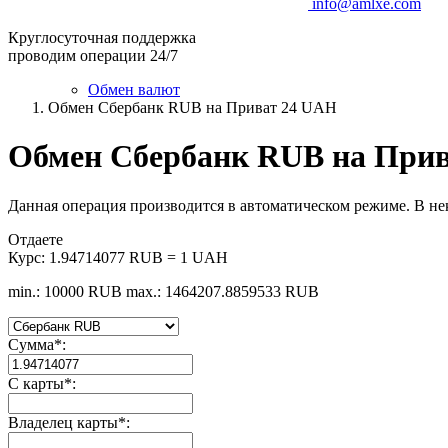
info@amlxe.com
Круглосуточная поддержка
проводим операции 24/7
Обмен валют
Обмен Сбербанк RUB на Приват 24 UAH
Обмен Сбербанк RUB на При
Данная операция производится в автоматическом режиме. В не
Отдаете
Курс:
1.94714077 RUB = 1 UAH
min.: 10000 RUB
max.: 1464207.8859533 RUB
Сумма
*
:
С карты
*
:
Владелец карты
*
: