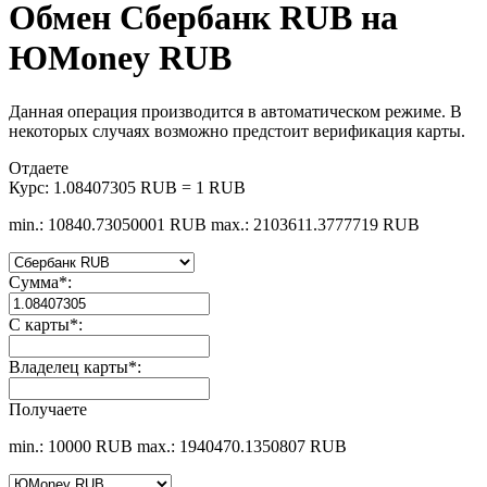
Обмен Сбербанк RUB на
ЮMoney RUB
Данная операция производится в автоматическом режиме. В
некоторых случаях возможно предстоит верификация карты.
Отдаете
Курс:
1.08407305 RUB = 1 RUB
min.: 10840.73050001 RUB
max.: 2103611.3777719 RUB
Сумма
*
:
С карты
*
:
Владелец карты
*
:
Получаете
min.: 10000 RUB
max.: 1940470.1350807 RUB