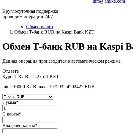
info@amlxe.com
Круглосуточная поддержка
проводим операции 24/7
Обмен валют
Обмен Т-банк RUB на Kaspi Bank KZT
Обмен Т-банк RUB на Kaspi 
Данная операция производится в автоматическом режиме.
Отдаете
Курс:
1 RUB = 5.27511 KZT
min.: 10000 RUB
max.: 1975932.4502427 RUB
Сумма
*
:
С карты
*
:
Владелец карты
*
: