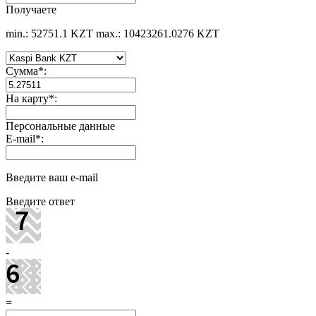
Получаете
min.: 52751.1 KZT
max.: 10423261.0276 KZT
Сумма
*
:
На карту
*
:
Персональные данные
E-mail
*
:
Введите ваш e-mail
Введите ответ
-
=