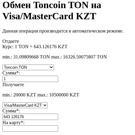
Обмен Toncoin TON на
Visa/MasterCard KZT
Данная операция производится в автоматическом режиме.
Отдаете
Курс:
1 TON = 643.126176 KZT
min.: 31.09809668 TON
max.: 16326.50075807 TON
Сумма
*
:
Получаете
min.: 20000 KZT
max.: 10500000 KZT
Сумма
*
:
На карту
*
: