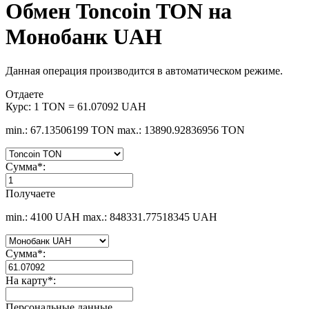
Обмен Toncoin TON на
Монобанк UAH
Данная операция производится в автоматическом режиме.
Отдаете
Курс:
1 TON = 61.07092 UAH
min.: 67.13506199 TON
max.: 13890.92836956 TON
Сумма
*
:
Получаете
min.: 4100 UAH
max.: 848331.77518345 UAH
Сумма
*
:
На карту
*
:
Персональные данные