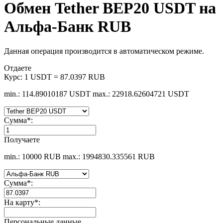
Обмен Tether BEP20 USDT на
Альфа-Банк RUB
Данная операция производится в автоматическом режиме.
Отдаете
Курс:
1 USDT = 87.0397 RUB
min.: 114.89010187 USDT
max.: 22918.62604721 USDT
Сумма
*
:
Получаете
min.: 10000 RUB
max.: 1994830.335561 RUB
Сумма
*
:
На карту
*
:
Персональные данные