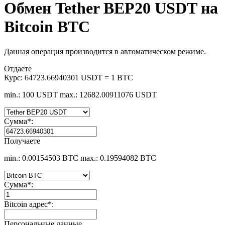
Обмен Tether BEP20 USDT на
Bitcoin BTC
Данная операция производится в автоматическом режиме.
Отдаете
Курс:
64723.66940301 USDT = 1 BTC
min.: 100 USDT
max.: 12682.00911076 USDT
Сумма
*
:
Получаете
min.: 0.00154503 BTC
max.: 0.19594082 BTC
Сумма
*
:
Bitcoin адрес
*
:
Персональные данные