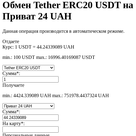
Обмен Tether ERC20 USDT на
Приват 24 UAH
Данная операция производится в автоматическом режиме.
Отдаете
Курс:
1 USDT = 44.24339089 UAH
min.: 100 USDT
max.: 16996.40169087 USDT
Сумма
*
:
Получаете
min.: 4424.339089 UAH
max.: 751978.4437324 UAH
Сумма
*
:
На карту
*
:
Персональные данные