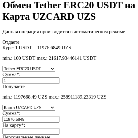
Обмен Tether ERC20 USDT на
Карта UZCARD UZS
Данная операция производится в автоматическом режиме.
Отдаете
Курс:
1 USDT = 11976.6849 UZS
min.: 100 USDT
max.: 21617.93446141 USDT
Сумма
*
:
Получаете
min.: 1197668.49 UZS
max.: 258911189.23319 UZS
Сумма
*
:
На карту
*
:
Персональные данные