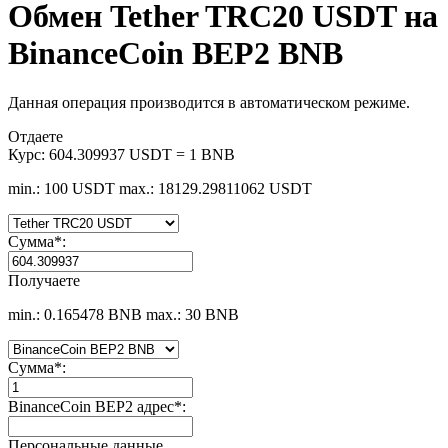
Обмен Tether TRC20 USDT на
BinanceCoin BEP2 BNB
Данная операция производится в автоматическом режиме.
Отдаете
Курс:
604.309937 USDT = 1 BNB
min.: 100 USDT
max.: 18129.29811062 USDT
Сумма
*
:
Получаете
min.: 0.165478 BNB
max.: 30 BNB
Сумма
*
:
BinanceCoin BEP2 адрес
*
:
Персональные данные