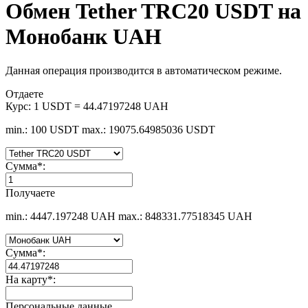
Обмен Tether TRC20 USDT на
Монобанк UAH
Данная операция производится в автоматическом режиме.
Отдаете
Курс:
1 USDT = 44.47197248 UAH
min.: 100 USDT
max.: 19075.64985036 USDT
Сумма
*
:
Получаете
min.: 4447.197248 UAH
max.: 848331.77518345 UAH
Сумма
*
:
На карту
*
:
Персональные данные