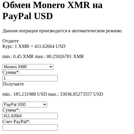
Обмен Monero XMR на
PayPal USD
Данная операция производится в автоматическом режиме.
Отдаете
Курс:
1 XMR = 411.62664 USD
min.: 0.45 XMR
max.: 80.25926781 XMR
Сумма
*
:
Получаете
min.: 185.231988 USD
max.: 33036.85273557 USD
Сумма
*
:
Счет PayPal
*
: