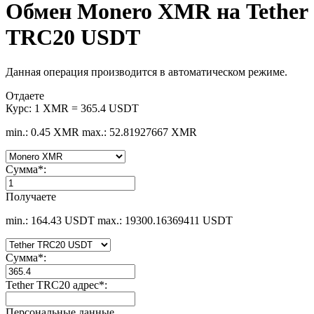
Обмен Monero XMR на Tether
TRC20 USDT
Данная операция производится в автоматическом режиме.
Отдаете
Курс:
1 XMR = 365.4 USDT
min.: 0.45 XMR
max.: 52.81927667 XMR
Сумма
*
:
Получаете
min.: 164.43 USDT
max.: 19300.16369411 USDT
Сумма
*
:
Tether TRC20 адрес
*
:
Персональные данные