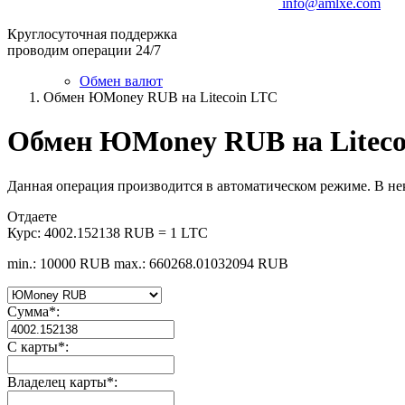
info@amlxe.com
Круглосуточная поддержка
проводим операции 24/7
Обмен валют
Обмен ЮMoney RUB на Litecoin LTC
Обмен ЮMoney RUB на Liteco
Данная операция производится в автоматическом режиме. В не
Отдаете
Курс:
4002.152138 RUB = 1 LTC
min.: 10000 RUB
max.: 660268.01032094 RUB
Сумма
*
:
С карты
*
:
Владелец карты
*
: