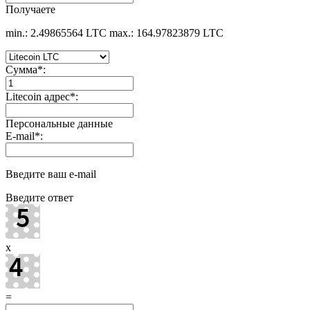
Получаете
min.: 2.49865564 LTC
max.: 164.97823879 LTC
Сумма
*
:
Litecoin адрес
*
:
Персональные данные
E-mail
*
:
Введите ваш e-mail
Введите ответ
x
=