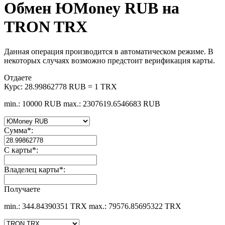
Обмен ЮMoney RUB на
TRON TRX
Данная операция производится в автоматическом режиме. В
некоторых случаях возможно предстоит верификация карты.
Отдаете
Курс:
28.99862778 RUB = 1 TRX
min.: 10000 RUB
max.: 2307619.6546683 RUB
Сумма
*
:
С карты
*
:
Владелец карты
*
:
Получаете
min.: 344.84390351 TRX
max.: 79576.85695322 TRX